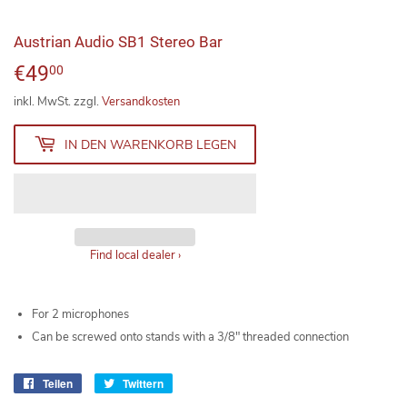
Austrian Audio SB1 Stereo Bar
€49
€49,00
00
inkl. MwSt. zzgl.
Versandkosten
IN DEN WARENKORB LEGEN
Find local dealer
›
For 2 microphones
Can be screwed onto stands with a 3/8" threaded connection
Teilen
Auf
Twittern
Auf
Facebook
Twitter